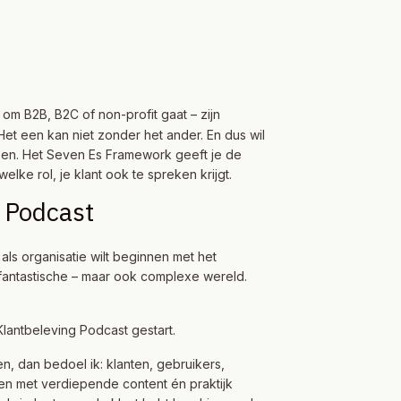
u om B2B, B2C of non-profit gaat – zijn
Het een kan niet zonder het ander. En dus wil
ebben. Het Seven Es Framework geeft je de
ke rol, je klant ook te spreken krijgt.
 Podcast
ls organisatie wilt beginnen met het
 fantastische – maar ook complexe wereld.
 Klantbeleving Podcast gestart.
n, dan bedoel ik: klanten, gebruikers,
reren met verdiepende content én praktijk