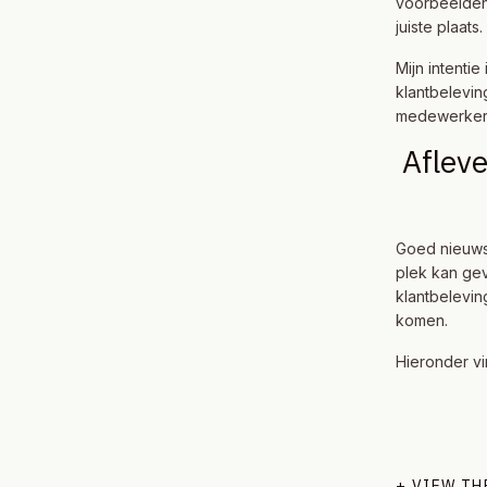
voorbeelden 
juiste plaat
Mijn intenti
klantbelevin
medewerkers
Afleve
Goed nieuws!
plek kan gev
klantbelevin
komen.
Hieronder vi
+ VIEW T