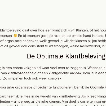
klantbeleving gaat over hoe een klant zich
. Klanten, of het no
voelt
t mensen.
En bij mensen gaat de ratio en de emotie hand in hand. 
jf of organisatie nadenken welk gevoel je wilt dat klanten bij jou h
m dit gevoel ook consistent te waarborgen; welke medewerker, in wel
De Optimale Klantbeleving
g is een enorm vakgebied waar veel over te zeggen is. Wanneer je a
 van klanttevredenheid of een klantgerichte aanpak; kom je in een
g. Zo simpel en toch ook weer complex.
oor jullie organisatie of bedrijf te functioneren; ben ik de Optimale
ast neem ik je mee in de wereld van klantbeleving. Als ik zeg klante
denten – simpelweg zij die jullie dienen. Mijn doel is om je te inspi