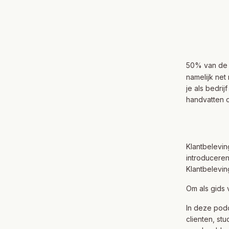
50% van de 
namelijk ne
je als bedri
handvatten o
Klantbelevin
introduceren
Klantbelevin
Om als gids v
In deze podc
clienten, stu