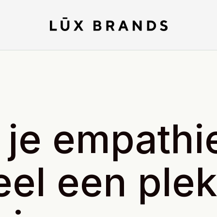
 je empathi
eel een ple