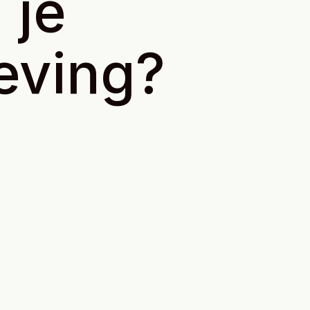
 je
eving?