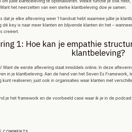
om jullie klantbeleving te optimaliseren. Welke functie je ook hebt, 
s. Want het neerzetten van een sterke klantbeleving doe je samen.
e is dat je elke aflevering weer 1 handvat hebt waarmee jullie je k
g dé key is naar meer klanten en blijvende klanten én het – wannee
 creëert.
ring 1: Hoe kan je empathie structur
klantbeleving?
 Want de eerste aflevering staat inmiddels online. In deze aflevering
en in je klantbeleving. Aan de hand van het Seven Es Framework, leg
g kunt realiseren; juist ook in organisaties waar klanten met verschi
nd je het framework en de voorbeeld case waar ik je in de podcas
HE COMMENTS