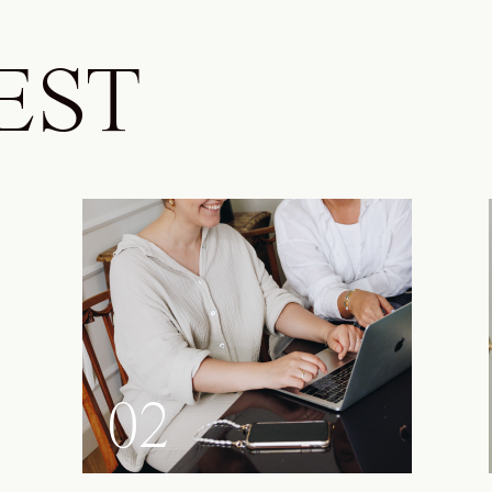
EST
02