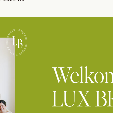
L
B
Welkom
LUX B