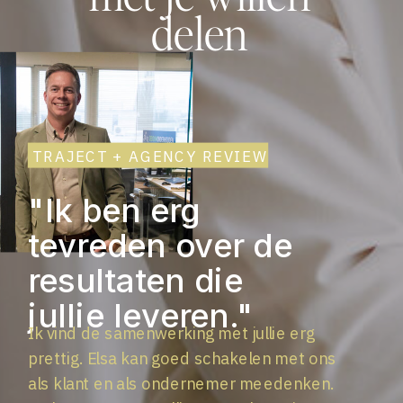
delen
TRAJECT + AGENCY REVIEW
"Ik ben erg
tevreden over de
resultaten die
jullie leveren."
Ik vind de samenwerking met jullie erg
prettig. Elsa kan goed schakelen met ons
als klant en als ondernemer meedenken.