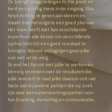
Ze brengt vraagstellingen to the point en
bent een prettig mens in de omgang. Elsa
helpt richting te geven aan ideeën en
maakt daar vervolgens een goed plan van.
Het team heeft met hun verschillende
expertises alle kennis om verschillende
opdrachten tot een goed resultaat te
brengen. Nieuwe uitdagingen gaan jullie
ook niet uit de weg.
Ik vind het fijn om met jullie te werken en
ben erg tevreden over de resultaten die
jullie leveren! Ik raad jullie daarom ook van
harte aan bij andere partijen die op zoek
zijn naar een samenwerkingspartner voor
hun branding, marketing en communicatie.