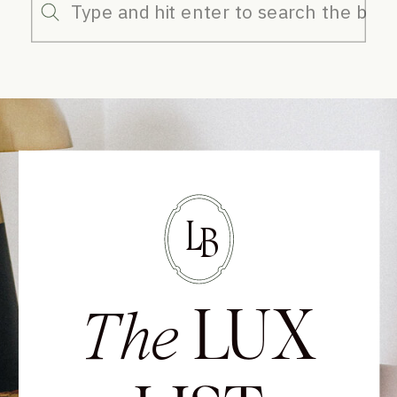
Search
for:
L
B
LUX
The