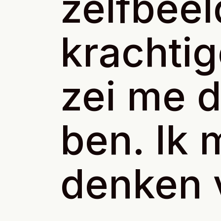
zelfbeel
krachti
zei me d
ben. Ik 
denken 