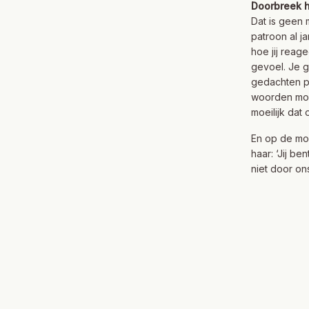
Doorbreek h
Dat is geen 
patroon al j
hoe jij reag
gevoel. Je g
gedachten pa
woorden moet 
moeilijk dat 
En op de mom
haar: ‘Jij b
niet door on