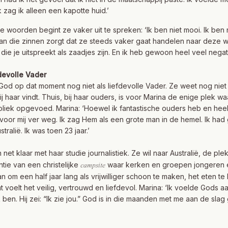
 zag ik alleen een kapotte huid.’
e woorden begint ze vaker uit te spreken: ‘Ik ben niet mooi. Ik ben n
an die zinnen zorgt dat ze steeds vaker gaat handelen naar deze we
ie je uitspreekt als zaadjes zijn. En ik heb gewoon heel veel negativ
devolle Vader
God op dat moment nog niet als liefdevolle Vader. Ze weet nog niet 
 haar vindt. Thuis, bij haar ouders, is voor Marina de enige plek waar
iek opgevoed. Marina: ‘Hoewel ik fantastische ouders heb en heel
oor mij ver weg. Ik zag Hem als een grote man in de hemel. Ik ha
tralië. Ik was toen 23 jaar.’
 net klaar met haar studie journalistiek. Ze wil naar Australië, de pl
tie van een christelijke
waar kerken en groepen jongeren
campsite
n om een half jaar lang als vrijwilliger schoon te maken, het eten te
 voelt het veilig, vertrouwd en liefdevol. Marina: ‘Ik voelde Gods 
 ben. Hij zei: “Ik zie jou.” God is in die maanden met me aan de sl
.’