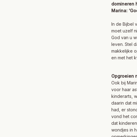
domineren h
Marina: ‘Go
In de Bijbel
moet uzelf 
God van u wi
leven. Stel 
makkelijke o
en met het k
Opgroeien 
Ook bij Mari
voor haar as
kinderarts, w
daarin dat m
had, er ston
vond het con
dat kinderen
wondjes in h
opmerkingen 