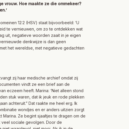
tige vrouw. Hoe maakte ze die ommekeer?
en.’
Romeinen 12:2 (HSV) staat bijvoorbeeld: ‘U
eid te vernieuwen, om zo te ontdekken wat
ag uit, negatieve woorden zaait in je eigen
en vernieuwde denkwijze is dan geen
en met het wereldse, met negatieve gedachten
vangt zij haar medische archief omdat zij
ocumenten vindt ze een brief aan de
e van eczeem heeft. Marina: ‘Niet alleen stond
den stuk waren, dat ik jeuk en rode plekken
an achteruit.” Dat raakte me heel erg. Ik
combinatie wondjes en er anders uitzien zorgt
Marina. Ze begint sjaaltjes te dragen om de
t veel sociale gevolgen. Door de
niet waardevol, niet mooi. Als ik in de