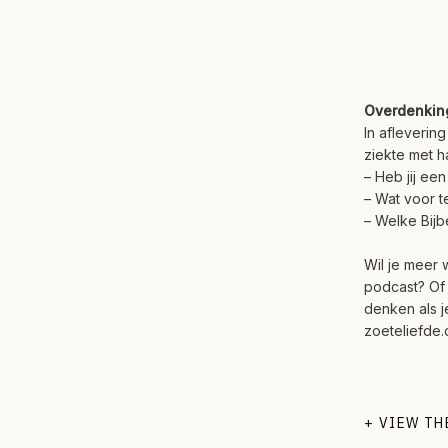
Overdenkin
In afleverin
ziekte met h
– Heb jij ee
– Wat voor 
– Welke Bijb
Wil je meer 
podcast? Of
denken als j
zoeteliefde
+ VIEW T