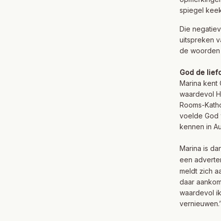
spiegel keek
Die negatiev
uitspreken v
de woorden d
God de lief
Marina kent 
waardevol Hij
Rooms-Kathol
voelde God v
kennen in Aus
Marina is dan
een adverten
meldt zich aa
daar aankomt
waardevol ik
vernieuwen