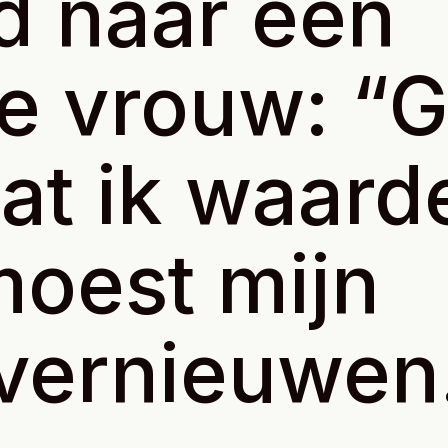
d naar een
ge vrouw: “
at ik waard
moest mijn
vernieuwen