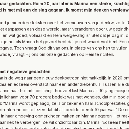
aar gedachten. Ruim 20 jaar later is Marina een sterke, krach
d is met mij aan de slag gegaan. Ik moest mijn denken vernieuw
 vind je meerdere teksten over het vernieuwen van je denkwijze. In 
niet aanpassen aan deze wereld, maar veranderen door uw gezindh
l en wat goed, volmaakt en Hem welgevallig is.’ Stel dat je dag in, d
dat je net als Marina het gevoel hebt dat je niet waardevol bent. E
pgave. Toch vraagt God dit van ons. In plaats van ons hart te vull
wade, vraagt Hij ons om onze gedachten op Hem te richten.
met negatieve gedachten
na is de weg naar een nieuw denkpatroon niet makkelijk. In 2020 ont
tma en eczeem overstapt naar een ander ziekenhuis. Tussen alle d
aarin haar huisarts omschrijft hoeveel last Marina als 10-jarig meisj
ijn lichaam voor 70 procent bedekt was met wondjes, dat mijn oogle
d: “Marina wordt geplaagd, ze is onzeker en haar schoolprestaties ga
fronterend om te lezen dat dit al speelde toen ik 10 jaar was.’ De 
 in haar omgeving opmerkingen maken en Marina negeren. Het raakt 
aar nek te verbergen. Ze wil onzichtbaar zijn. Marina: ‘Eczeem heef
had ik het gevoel dat ik niet in de maatschappij paste. Ik voelde me 