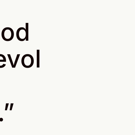
God
evol
.”