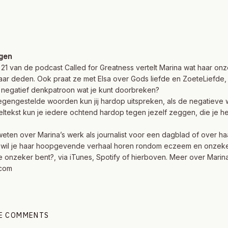
gen
g 21 van de podcast Called for Greatness vertelt Marina wat haar on
aar deden. Ook praat ze met Elsa over Gods liefde en ZoeteLiefde,
n negatief denkpatroon wat je kunt doorbreken?
tegengestelde woorden kun jij hardop uitspreken, als de negatiev
eltekst kun je iedere ochtend hardop tegen jezelf zeggen, die je 
weten over Marina’s werk als journalist voor een dagblad of over ha
 wil je haar hoopgevende verhaal horen rondom eczeem en onzekerh
e onzeker bent?, via
iTunes
,
Spotify
of hierboven. Meer over Marina
.com
HE COMMENTS