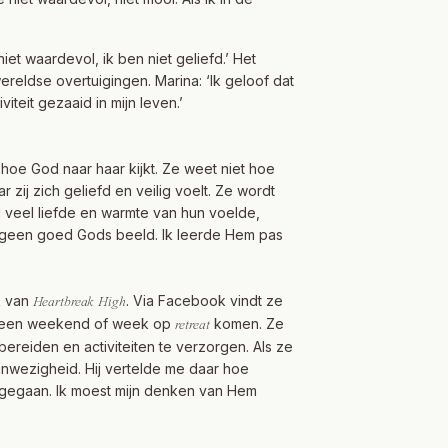
iet waardevol, ik ben niet geliefd.’ Het
reldse overtuigingen. Marina: ‘Ik geloof dat
iteit gezaaid in mijn leven.’
hoe God naar haar kijkt. Ze weet niet hoe
 zij zich geliefd en veilig voelt. Ze wordt
 veel liefde en warmte van hun voelde,
d geen goed Gods beeld. Ik leerde Hem pas
ek van
. Via Facebook vindt ze
Heartbreak High
 een weekend of week op
komen. Ze
retreat
 bereiden en activiteiten te verzorgen. Als ze
aanwezigheid. Hij vertelde me daar hoe
ag gegaan. Ik moest mijn denken van Hem