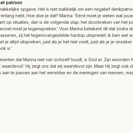
et patroon
makkelijke opgave. Het is niet makkelijk om een negatief denkpatroo
arenlang hebt. Hoe doe je dat? Marina: ‘Eerst moet je weten wat jouw 
eert op situaties, dan is de volgende stap: het doorbreken van het pa
evoel moet je tegenspreken.’ Voor Marina betekent dit dat zodra d
sseren, zij het tegenovergestelde hardop uitspreekt: ik ben wel w
je altijd uitspreken, juist als je het niet voelt, juist als je je onzeke
ook is.’
enten dat Marina niet van zichzelf houdt, is God er. Zijn woorde
ent waardevol.’ Hij zegt ons dat wij waardevol zijn. Maar Hij zegt oo
s aan te passen aan het wereldse en de meningen van mensen, maar 