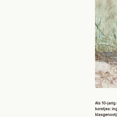
Als 10-jari
korstjes: i
klasgenootj