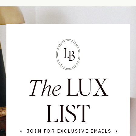
L
B
LUX
The
LIST
• JOIN FOR EXCLUSIVE EMAILS •