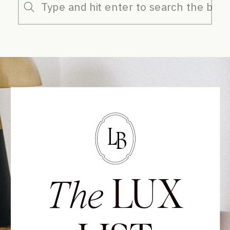
Search
for:
L
B
LUX
The