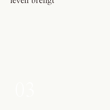
leven brengt
03