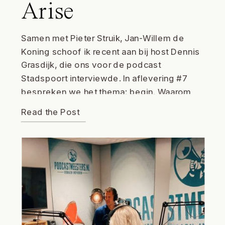
Arise
Samen met Pieter Struik, Jan-Willem de
Koning schoof ik recent aan bij host Dennis
Grasdijk, die ons voor de podcast
Stadspoort interviewde. In aflevering #7
bespreken we het thema: begin. Waarom
begin je een bedrijf? Hoe start je een
Read the Post
bedrijf? Hoe kan je succesvol zijn met je
bedrijf? Wat betekent succesvol zijn met je
bedrijf […]