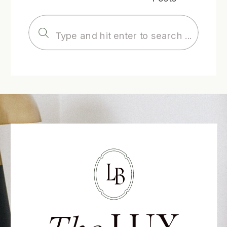
Search
for:
L
B
LUX