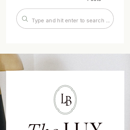
Search
for:
L
B
LUX