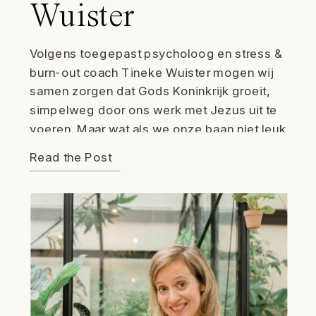
Wuister
Volgens toegepast psycholoog en stress &
burn-out coach Tineke Wuister mogen wij
samen zorgen dat Gods Koninkrijk groeit,
simpelweg door ons werk met Jezus uit te
voeren. Maar wat als we onze baan niet leuk
meer vinden, of als we veel stress ervaren,
Read the Post
kun je dan nog wel vrucht dragen? Tineke:
‘Als ik kijk naar […]