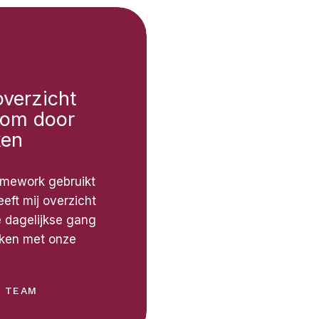
overzicht
 om door
ken
ramework gebruikt
eeft mij overzicht
e dagelijkse gang
kken met onze
H TEAM