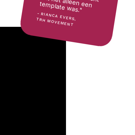
as."
- RIANCA EVERS, TRH MOVEMENT