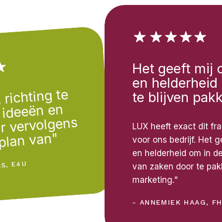
Het geeft mij 
en helderheid
 richting te
te blijven pak
 ideeën en
r vervolgens
LUX heeft exact dit f
plan van"
voor ons bedrijf. Het g
en helderheid om in d
RS, E4U
van zaken door te pa
marketing."
- ANNEMIEK HAAG, F