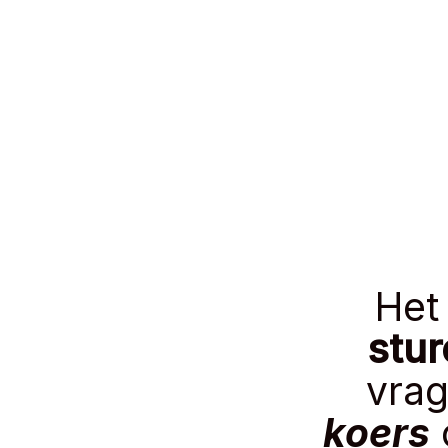
Het
stur
vrag
koers