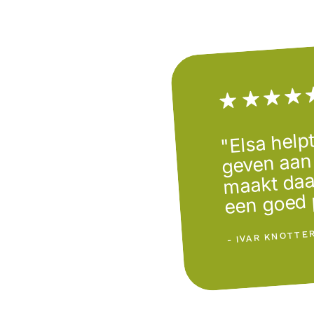
"Elsa helpt
geven aan
maakt daa
een goed 
- IVAR KNOTTE