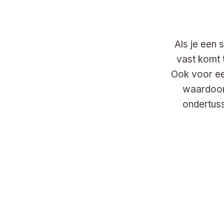
Als je een 
vast komt t
Ook voor een
waardoor
ondertus