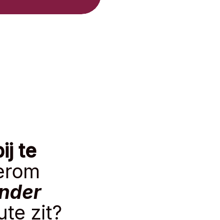
ij te
erom
nder
te zit?