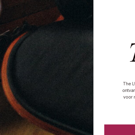
The L
ontvan
voor 