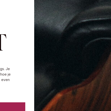
T
gs. Je
 hoe je
s even