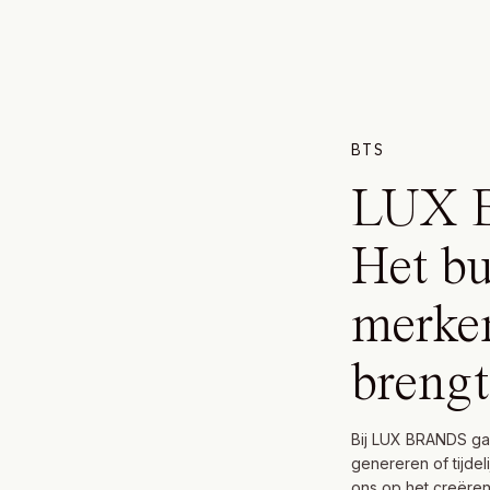
BTS
LUX 
Het bu
merken
brengt
Bij LUX BRANDS gaa
genereren of tijde
ons op het creëren