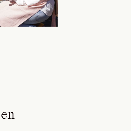
gemaakt en ze ver
[…]
 en