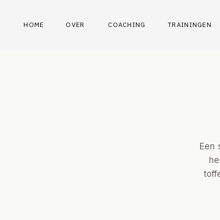
HOME
OVER
COACHING
TRAININGEN
Een s
he
tof