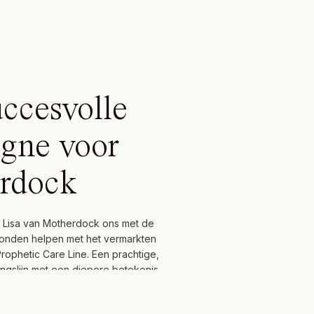
ccesvolle
gne voor
rdock
 Lisa van Motherdock ons met de
konden helpen met het vermarkten
rophetic Care Line. Een prachtige,
ingslijn met een diepere betekenis.
n wij graag aan! Lisa had een
ntwikkeld, de productfoto’s waren