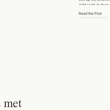
écht raakt. In deze
oog voor beleving,
Read the Post
helpen hun verhaal
volledige […]
 met