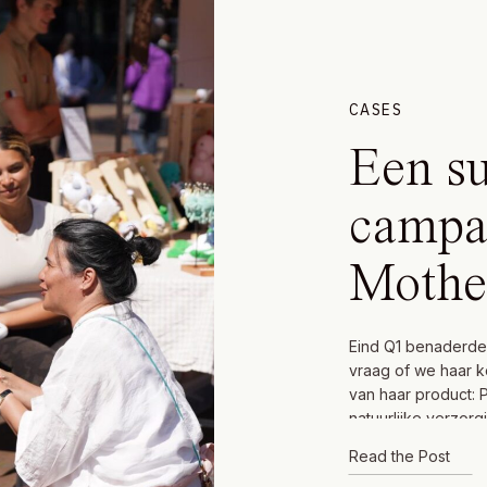
CASES
Een su
campa
Mothe
Eind Q1 benaderde
vraag of we haar 
van haar product: P
natuurlijke verzorg
Die uitdaging ginge
Read the Post
prachtig product o