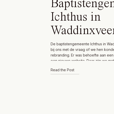
Baptistenge
Ichthus in
Waddinxvee
De baptistengemeente Ichthus in W
bij ons met de vraag of we hen kond
rebranding. Er was behoefte aan een s
een nieuwe website. Daar zijn we met
enthousiasme ingedoken; met dit pra
Read the Post
eindresultaat als gevolg. BEFORE De t
ook altijd mooi om te zien. En de […]