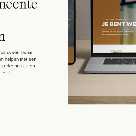
meente
n
addinxveen kwam
en helpen met een
terke huisstijl en
 veel
chtige
ransformatie is