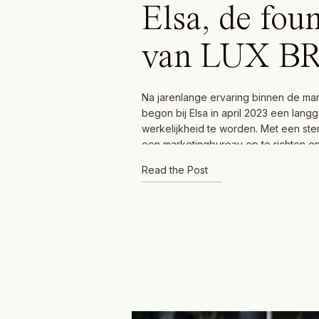
Elsa, de fou
van LUX 
Na jarenlange ervaring binnen de mar
begon bij Elsa in april 2023 een lan
werkelijkheid te worden. Met een st
een marketingbureau op te richten en
bundelen met andere professionals, z
Read the Post
2023 de eerste stappen voor LUX B
Rebecca (vormgever), Nienke (copyw
(vormgever) […]