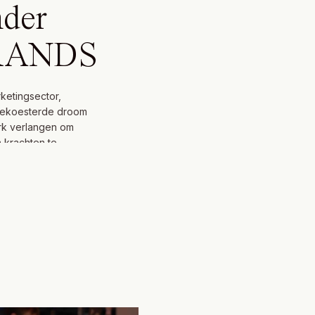
nder
BRANDS
ketingsector,
ggekoesterde droom
erk verlangen om
 krachten te
ette Elsa in mei
RANDS. Samen met
riter) en Melanie